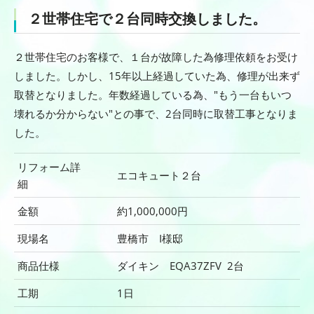
２世帯住宅で２台同時交換しました。
２世帯住宅のお客様で、１台が故障した為修理依頼をお受け
しました。しかし、15年以上経過していた為、修理が出来ず
取替となりました。年数経過している為、"もう一台もいつ
壊れるか分からない"との事で、2台同時に取替工事となりま
した。
リフォーム詳
エコキュート２台
細
金額
約1,000,000円
現場名
豊橋市 I様邸
商品仕様
ダイキン EQA37ZFV 2台
工期
1日
何でもご相談ください！