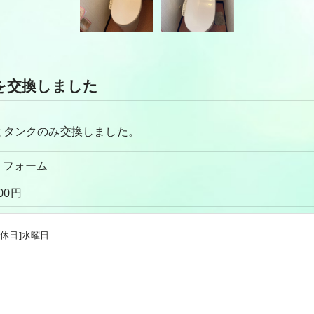
を交換しました
タンクのみ交換しました。
レリフォーム
000円
 K様邸
[定休日]水曜日
KQ便器