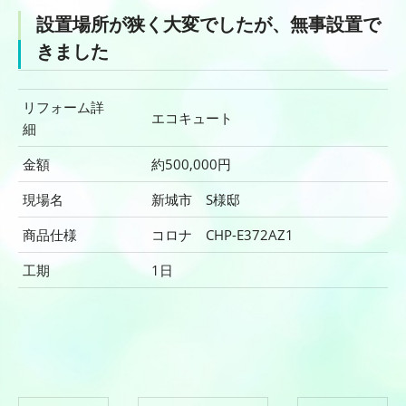
設置場所が狭く大変でしたが、無事設置で
きました
リフォーム詳
エコキュート
細
金額
約500,000円
現場名
新城市 S様邸
商品仕様
コロナ CHP-E372AZ1
工期
1日
何でもご相談ください！